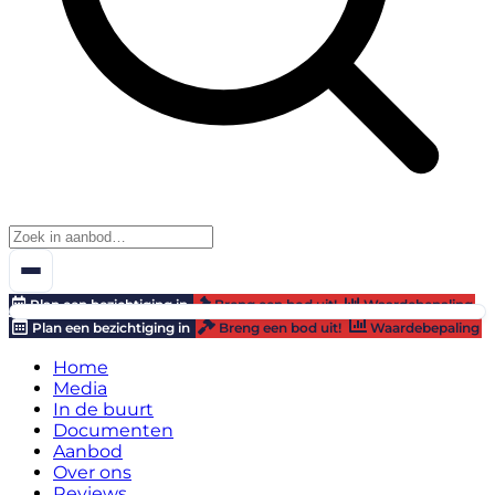
Plan een bezichtiging in
Breng een bod uit!
Waardebepaling
Plan een bezichtiging in
Breng een bod uit!
Waardebepaling
Home
Media
In de buurt
Documenten
Aanbod
Over ons
Reviews