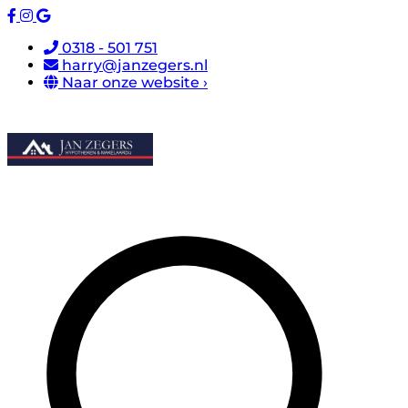
0318 - 501 751
harry@janzegers.nl
Naar onze website ›