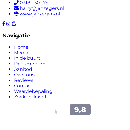
0318 - 501 751
harry@janzegers.nl
www.janzegers.nl
Navigatie
Home
Media
In de buurt
Documenten
Aanbod
Over ons
Reviews
Contact
Waardebepaling
Zoekopdracht