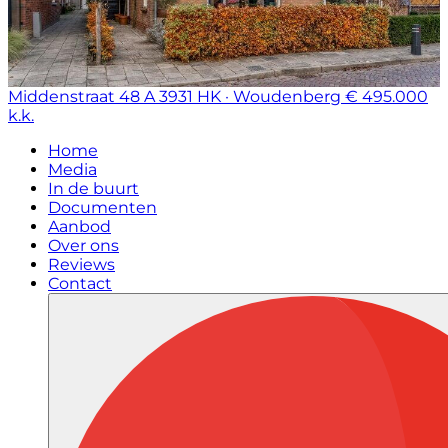
Middenstraat 48 A
3931 HK · Woudenberg
€ 495.000
k.k.
Home
Media
In de buurt
Documenten
Aanbod
Over ons
Reviews
Contact