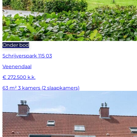
Onder bod
Schrijverspark 115 03
Veenendaal
€ 272.500 k.k.
63 m²
3 kamers (2 slaapkamers)