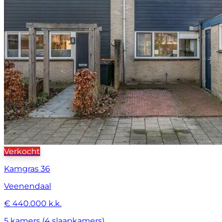
Verkocht
Kamgras 36
Veenendaal
€ 440.000 k.k.
5 kamers (4 slaapkamers)