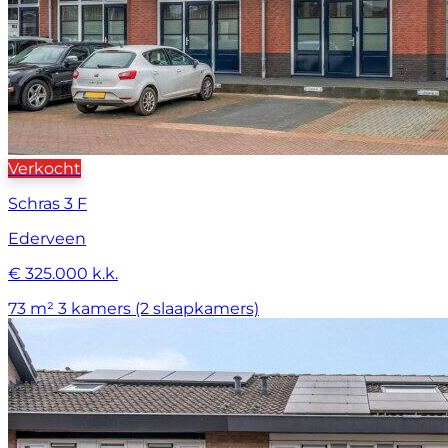
Verkocht
Schras 3 F
Ederveen
€ 325.000 k.k.
73 m²
3 kamers (2 slaapkamers)