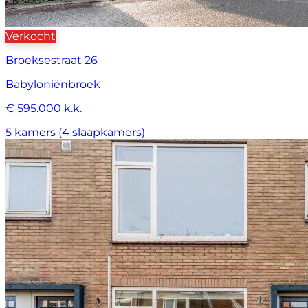
Verkocht
Broeksestraat 26
Babyloniënbroek
€ 595.000 k.k.
5 kamers (4 slaapkamers)