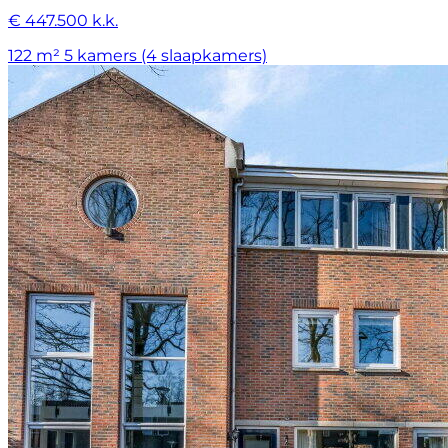
€ 447.500 k.k.
122 m²
5 kamers (4 slaapkamers)