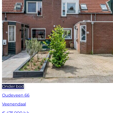
Onder bod
Oudeveen 66
Veenendaal
€ 475.000 k.k.