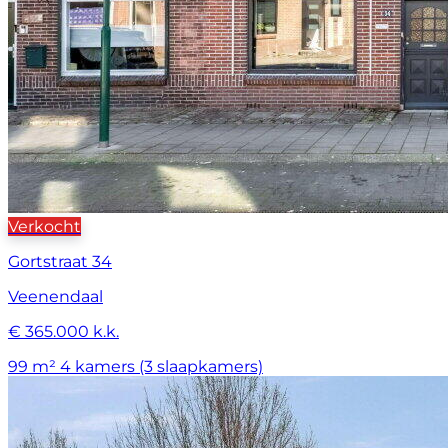
Verkocht
Gortstraat 34
Veenendaal
€ 365.000 k.k.
99 m²
4 kamers (3 slaapkamers)