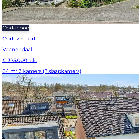
Onder bod
Oudeveen 41
Veenendaal
€ 325.000 k.k.
64 m²
3 kamers (2 slaapkamers)