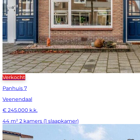
Verkocht
Panhuis 7
Veenendaal
€ 245.000 k.k.
44 m²
2 kamers (1 slaapkamer)