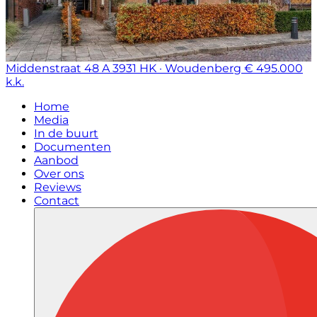
Middenstraat 48 A
3931 HK · Woudenberg
€ 495.000
k.k.
Home
Media
In de buurt
Documenten
Aanbod
Over ons
Reviews
Contact