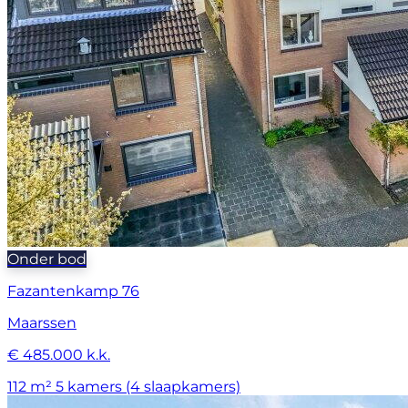
Onder bod
Fazantenkamp 76
Maarssen
€ 485.000 k.k.
112 m²
5 kamers (4 slaapkamers)