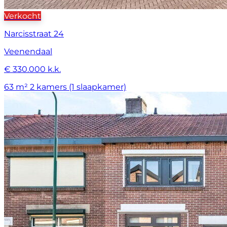
Verkocht
Narcisstraat 24
Veenendaal
€ 330.000 k.k.
63 m²
2 kamers (1 slaapkamer)